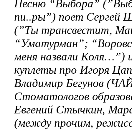
Песню “Выбора” (”Выб
пи..ры”) поет Сергей 
(”Ты трансвестит, Маш
“Уматурман”; “Воровс
меня назвали Коля…”) 
куплеты про Игоря Цап
Владимир Бегунов (ЧАЙ
Стоматологов образов
Евгений Стычкин, Мар
(между прочим, режисс