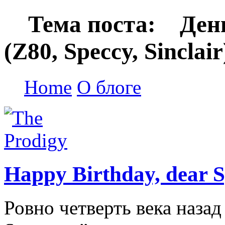
Тема поста: День
(Z80, Speccy, Sinclair
Home
О блоге
Happy Birthday, dear S
Ровно четверть века назад