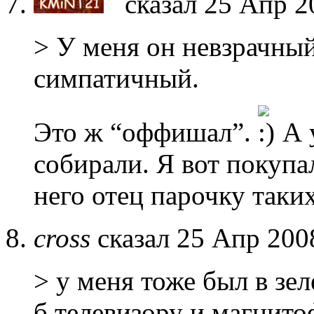
сказал 25 Апр 2
> У меня он невзрачный
симпатичный.
Это ж “оффишал”.
А 
собирали. Я вот покупа
него отец парочку таких
cross
сказал 25 Апр 200
> у меня тоже был в зе
б телевизору и магнито