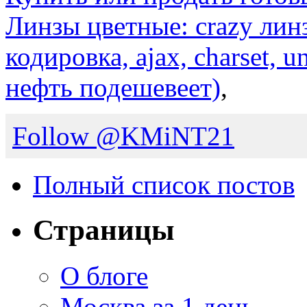
Линзы цветные: crazy лин
кодировка, ajax, charset, u
нефть подешевеет)
,
Follow @KMiNT21
Полный список постов
Страницы
О блоге
Москва за 1 день